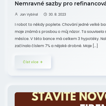
Nemravné sazby pro refinancov
Jan Vybíral
30. 8. 2023
I robot to někdy poplete. Chování jedné velké b
moje známá s prosbou o můj názor. Ta souvisela s
měsíce. V této bance má celkem 3 hypotéky. Na
začínala číslem 7% a nějaké drobné. Moje […]
Číst více