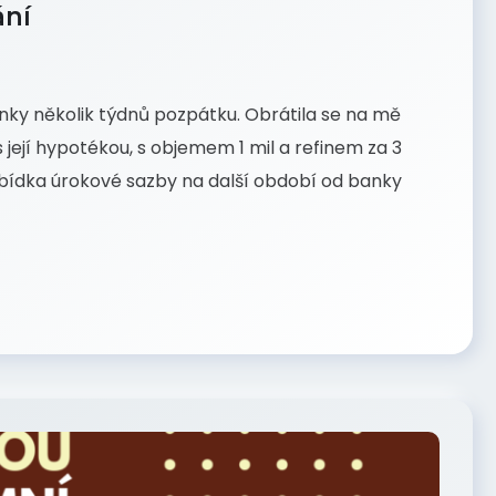
ání
anky několik týdnů pozpátku. Obrátila se na mě
 její hypotékou, s objemem 1 mil a refinem za 3
bídka úrokové sazby na další období od banky