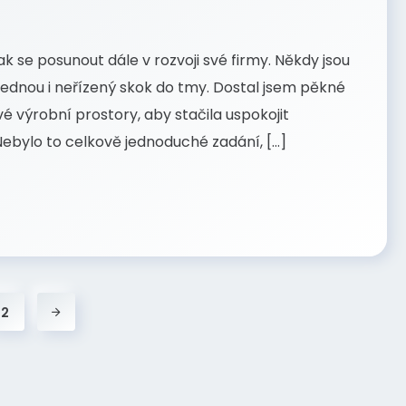
k se posunout dále v rozvoji své firmy. Někdy jsou
ejednou i neřízený skok do tmy. Dostal jsem pěkné
é výrobní prostory, aby stačila uspokojit
bylo to celkově jednoduché zadání, […]
2