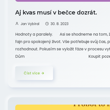
Aj kvas musí v bečce dozrát.
Jan Vybíral
30. 8. 2023
Hodnoty a paralely. Asi se shodneme na tom, že
fajn pro spokojený život. Vše potřebuje svůj čas, 
rozhodnout. Pokusím se vyložit fáze v procesu vy
Dům Koupit pozemek na klidném 
Číst více